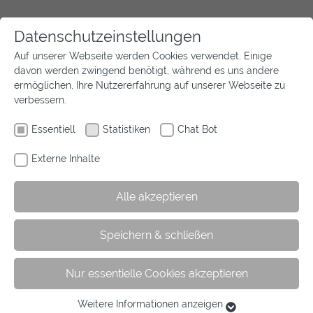
Datenschutzeinstellungen
Auf unserer Webseite werden Cookies verwendet. Einige
davon werden zwingend benötigt, während es uns andere
ermöglichen, Ihre Nutzererfahrung auf unserer Webseite zu
verbessern.
Essentiell
Statistiken
Chat Bot
Externe Inhalte
320
Alle akzeptieren
bis heute registrierte Teammitglieder für
2022/23
Speichern & schließen
Nur essentielle Cookies akzeptieren
Nach Ende der Registrierungsphase am 30. September
informieren wir alle Teammitglieder über die Aufnahme
Weitere Informationen anzeigen
Essentiell