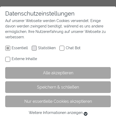
Bericht der Sonderprüfung "Abzeichen
Datenschutzeinstellungen
im Pferdesport"
Auf unserer Webseite werden Cookies verwendet. Einige
davon werden zwingend benötigt, während es uns andere
ermöglichen, Ihre Nutzererfahrung auf unserer Webseite zu
verbessern.
Prüfungsdatum
Essentiell
Statistiken
Chat Bot
Externe Inhalte
Alle akzeptieren
Speichern & schließen
Nur essentielle Cookies akzeptieren
Weitere Informationen anzeigen
Essentiell