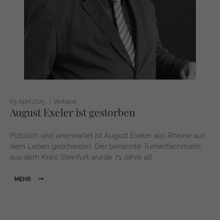
https://policies.google.com/privacy
03. April 2025
Verband
August Exeler ist gestorben
Plötzlich und unerwartet ist August Exeler aus Rheine aus
dem Leben geschieden. Der bekannte Turnierfachmann
aus dem Kreis Steinfurt wurde 71 Jahre alt.
MEHR