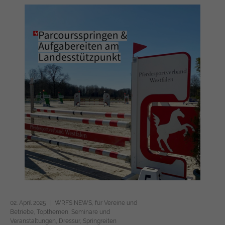
02. April 2025
WRFS NEWS
für Vereine und
Betriebe
Topthemen
Seminare und
Veranstaltungen
Dressur
Springreiten