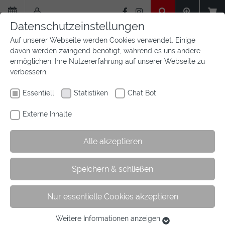
Zum
Hauptinhalt
Datenschutzeinstellungen
springen
Auf unserer Webseite werden Cookies verwendet. Einige
davon werden zwingend benötigt, während es uns andere
ermöglichen, Ihre Nutzererfahrung auf unserer Webseite zu
verbessern.
Essentiell
Statistiken
Chat Bot
Externe Inhalte
Alle akzeptieren
Sie
Sie sind hier:
Startseite
Aktuelles
Newsfeed
Speichern & schließen
sind
Kategorie
hier:
Nur essentielle Cookies akzeptieren
Kategorie
Weitere Informationen anzeigen
Essentiell