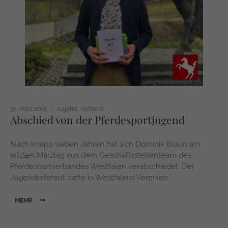
31. März 2025
Jugend
Verband
Abschied von der Pferdesportjugend
Nach knapp sieben Jahren hat sich Dominik Braun am
letzten Märztag aus dem Geschäftsstellenteam des
Pferdesportverbandes Westfalen verabschiedet. Der
Jugendreferent hatte in Westfalens Vereinen…
MEHR